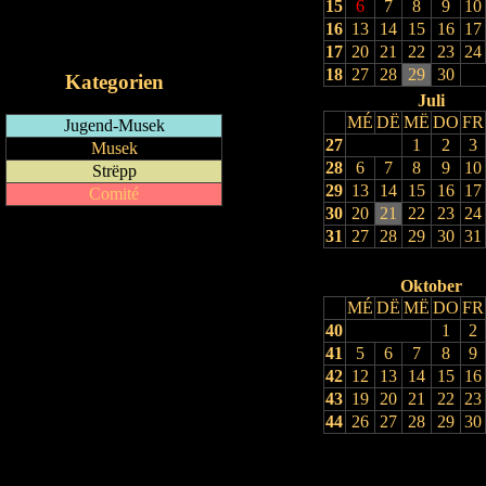
15
6
7
8
9
10
RSS-Feed
16
13
14
15
16
17
iCalendar-Feed
17
20
21
22
23
24
18
27
28
29
30
Kategorien
Juli
MÉ
DË
MË
DO
FR
Jugend-Musek
27
1
2
3
Musek
28
6
7
8
9
10
Strëpp
29
13
14
15
16
17
Comité
30
20
21
22
23
24
31
27
28
29
30
31
Oktober
MÉ
DË
MË
DO
FR
40
1
2
41
5
6
7
8
9
42
12
13
14
15
16
43
19
20
21
22
23
44
26
27
28
29
30