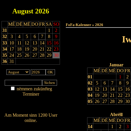
August
2026
Haut
MÉ
DË
MË
DO
FR
SA
SO
FoFa-Kalenner » 2026
31
1
2
32
3
4
5
6
7
8
9
Iw
33
10
11
12
13
14
15
16
34
17
18
19
20
21
22
23
35
24
25
26
27
28
29
30
36
31
Januar
MÉ
DË
MË
DO
FR
01
1
2
02
5
6
7
8
9
nëmmen zukünfteg
03
12
13
14
15
16
Terminer
04
19
20
21
22
23
Am Détail sichen
05
26
27
28
29
30
Nei agedroen
Abrëll
Am Moment sinn 1200 User
online.
MÉ
DË
MË
DO
FR
14
1
2
3
Wien ass online?