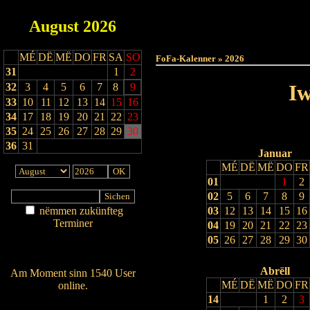
August
2026
Haut
MÉ
DË
MË
DO
FR
SA
SO
FoFa-Kalenner » 2026
31
1
2
Iw
32
3
4
5
6
7
8
9
33
10
11
12
13
14
15
16
34
17
18
19
20
21
22
23
35
24
25
26
27
28
29
30
36
31
Januar
MÉ
DË
MË
DO
FR
01
1
2
02
5
6
7
8
9
nëmmen zukünfteg
03
12
13
14
15
16
Terminer
04
19
20
21
22
23
Am Détail sichen
05
26
27
28
29
30
Nei agedroen
Abrëll
Am Moment sinn 1540 User
MÉ
DË
MË
DO
FR
online.
14
1
2
3
Wien ass online?