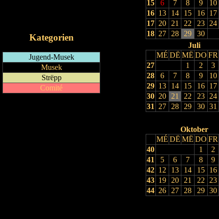
15
6
7
8
9
10
RSS-Feed
16
13
14
15
16
17
iCalendar-Feed
17
20
21
22
23
24
18
27
28
29
30
Kategorien
Juli
MÉ
DË
MË
DO
FR
Jugend-Musek
27
1
2
3
Musek
28
6
7
8
9
10
Strëpp
29
13
14
15
16
17
Comité
30
20
21
22
23
24
31
27
28
29
30
31
Oktober
MÉ
DË
MË
DO
FR
40
1
2
41
5
6
7
8
9
42
12
13
14
15
16
43
19
20
21
22
23
44
26
27
28
29
30