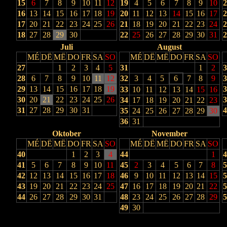
15
6
7
8
9
10
11
12
19
4
5
6
7
8
9
10
2
16
13
14
15
16
17
18
19
20
11
12
13
14
15
16
17
2
17
20
21
22
23
24
25
26
21
18
19
20
21
22
23
24
2
18
27
28
29
30
22
25
26
27
28
29
30
31
2
Juli
August
MÉ
DË
MË
DO
FR
SA
SO
MÉ
DË
MË
DO
FR
SA
SO
27
1
2
3
4
5
31
1
2
3
28
6
7
8
9
10
11
12
32
3
4
5
6
7
8
9
3
29
13
14
15
16
17
18
19
3
33
10
11
12
13
14
15
16
30
20
21
22
23
24
25
26
3
34
17
18
19
20
21
22
23
31
27
28
29
30
31
4
35
24
25
26
27
28
29
30
36
31
Oktober
November
MÉ
DË
MË
DO
FR
SA
SO
MÉ
DË
MË
DO
FR
SA
SO
40
1
2
3
4
44
1
4
41
5
6
7
8
9
10
11
45
2
3
4
5
6
7
8
5
42
12
13
14
15
16
17
18
46
9
10
11
12
13
14
15
5
43
19
20
21
22
23
24
25
47
16
17
18
19
20
21
22
5
44
26
27
28
29
30
31
48
23
24
25
26
27
28
29
5
49
30