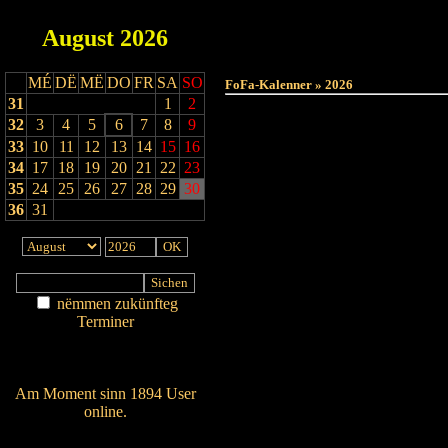
August
2026
MÉ
DË
MË
DO
FR
SA
SO
FoFa-Kalenner » 2026
31
1
2
32
3
4
5
6
7
8
9
33
10
11
12
13
14
15
16
34
17
18
19
20
21
22
23
35
24
25
26
27
28
29
30
36
31
nëmmen zukünfteg
Terminer
Am Détail sichen
Nei agedroen
Am Moment sinn 1894 User
online.
Wien ass online?