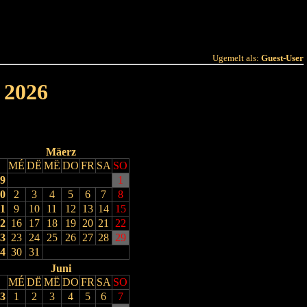
 Joer
Terminlëscht
Ugemelt als:
Guest-User
 2026
Mäerz
MÉ
DË
MË
DO
FR
SA
SO
9
1
0
2
3
4
5
6
7
8
1
9
10
11
12
13
14
15
2
16
17
18
19
20
21
22
3
23
24
25
26
27
28
29
4
30
31
Juni
MÉ
DË
MË
DO
FR
SA
SO
3
1
2
3
4
5
6
7