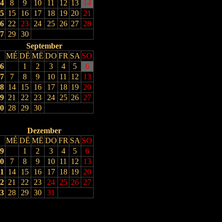
4
8
9
10
11
12
13
14
5
15
16
17
18
19
20
21
6
22
23
24
25
26
27
28
7
29
30
September
MÉ
DË
MË
DO
FR
SA
SO
6
1
2
3
4
5
6
7
7
8
9
10
11
12
13
8
14
15
16
17
18
19
20
9
21
22
23
24
25
26
27
0
28
29
30
Dezember
MÉ
DË
MË
DO
FR
SA
SO
9
1
2
3
4
5
6
0
7
8
9
10
11
12
13
1
14
15
16
17
18
19
20
2
21
22
23
24
25
26
27
3
28
29
30
31