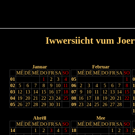
Haut
Dëss Woch
Dëse Mount
Dëst
Umellen
Iwwersiicht vum Joer
Lescht Joer
Nächst Joer
Januar
Februar
MÉ
DË
MË
DO
FR
SA
SO
MÉ
DË
MË
DO
FR
SA
SO
01
1
2
3
4
05
1
0
02
5
6
7
8
9
10
11
06
2
3
4
5
6
7
8
1
03
12
13
14
15
16
17
18
07
9
10
11
12
13
14
15
1
04
19
20
21
22
23
24
25
08
16
17
18
19
20
21
22
1
05
26
27
28
29
30
31
09
23
24
25
26
27
28
1
1
Abrëll
Mee
MÉ
DË
MË
DO
FR
SA
SO
MÉ
DË
MË
DO
FR
SA
SO
14
1
2
3
4
5
18
1
2
3
2