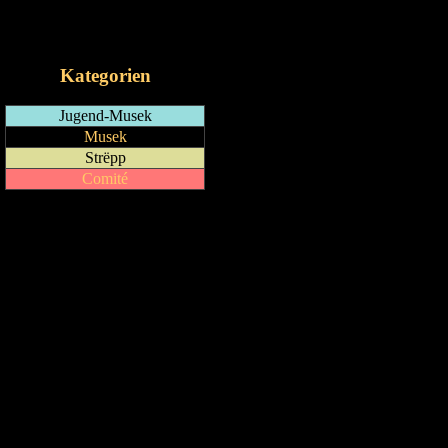
RSS-Feed
iCalendar-Feed
Kategorien
Jugend-Musek
Musek
Strëpp
Comité