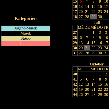
15
6
7
8
9
10
RSS-Feed
16
13
14
15
16
17
iCalendar-Feed
17
20
21
22
23
24
18
27
28
29
30
Kategorien
Juli
MÉ
DË
MË
DO
FR
Jugend-Musek
27
1
2
3
Musek
28
6
7
8
9
10
Strëpp
29
13
14
15
16
17
Comité
30
20
21
22
23
24
31
27
28
29
30
31
Oktober
MÉ
DË
MË
DO
FR
40
1
2
41
5
6
7
8
9
42
12
13
14
15
16
43
19
20
21
22
23
44
26
27
28
29
30