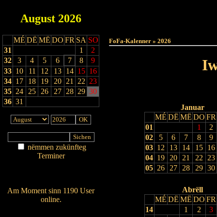
August
2026
Haut
MÉ
DË
MË
DO
FR
SA
SO
FoFa-Kalenner » 2026
31
1
2
32
3
4
5
6
7
8
9
Iw
33
10
11
12
13
14
15
16
34
17
18
19
20
21
22
23
35
24
25
26
27
28
29
30
36
31
Januar
MÉ
DË
MË
DO
FR
01
1
2
02
5
6
7
8
9
nëmmen zukünfteg
03
12
13
14
15
16
Terminer
04
19
20
21
22
23
Am Détail sichen
05
26
27
28
29
30
Nei agedroen
Abrëll
Am Moment sinn 1190 User
online.
MÉ
DË
MË
DO
FR
14
1
2
3
Wien ass online?