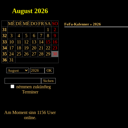
August
2026
MÉ
DË
MË
DO
FR
SA
SO
FoFa-Kalenner » 2026
31
1
2
32
3
4
5
6
7
8
9
33
10
11
12
13
14
15
16
34
17
18
19
20
21
22
23
35
24
25
26
27
28
29
30
36
31
nëmmen zukünfteg
Terminer
Am Détail sichen
Nei agedroen
Am Moment sinn 1156 User
online.
Wien ass online?