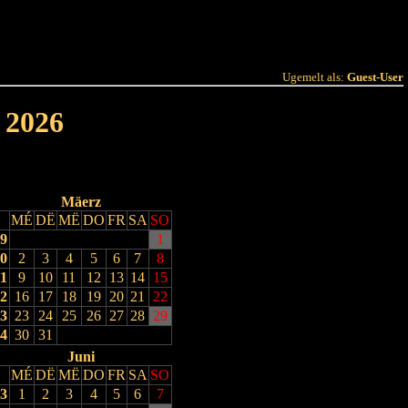
 Joer
Terminlëscht
Ugemelt als:
Guest-User
 2026
Mäerz
MÉ
DË
MË
DO
FR
SA
SO
9
1
0
2
3
4
5
6
7
8
1
9
10
11
12
13
14
15
2
16
17
18
19
20
21
22
3
23
24
25
26
27
28
29
4
30
31
Juni
MÉ
DË
MË
DO
FR
SA
SO
3
1
2
3
4
5
6
7