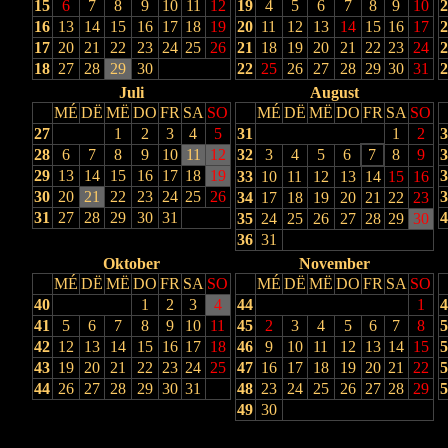
15
6
7
8
9
10
11
12
19
4
5
6
7
8
9
10
2
16
13
14
15
16
17
18
19
20
11
12
13
14
15
16
17
2
17
20
21
22
23
24
25
26
21
18
19
20
21
22
23
24
2
18
27
28
29
30
22
25
26
27
28
29
30
31
2
Juli
August
MÉ
DË
MË
DO
FR
SA
SO
MÉ
DË
MË
DO
FR
SA
SO
27
1
2
3
4
5
31
1
2
3
28
6
7
8
9
10
11
12
32
3
4
5
6
7
8
9
3
29
13
14
15
16
17
18
19
3
33
10
11
12
13
14
15
16
30
20
21
22
23
24
25
26
3
34
17
18
19
20
21
22
23
31
27
28
29
30
31
4
35
24
25
26
27
28
29
30
36
31
Oktober
November
MÉ
DË
MË
DO
FR
SA
SO
MÉ
DË
MË
DO
FR
SA
SO
40
1
2
3
4
44
1
4
41
5
6
7
8
9
10
11
45
2
3
4
5
6
7
8
5
42
12
13
14
15
16
17
18
46
9
10
11
12
13
14
15
5
43
19
20
21
22
23
24
25
47
16
17
18
19
20
21
22
5
44
26
27
28
29
30
31
48
23
24
25
26
27
28
29
5
49
30