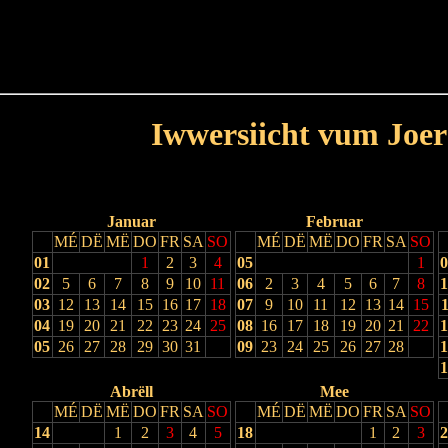
Haut
Dëss Woch
Dëse Mount
Dëst
Umellen
Iwwersiicht vum Joer
Lescht Joer
Nächst Joer
Januar
Februar
MÉ
DË
MË
DO
FR
SA
SO
MÉ
DË
MË
DO
FR
SA
SO
01
1
2
3
4
05
1
0
02
5
6
7
8
9
10
11
06
2
3
4
5
6
7
8
1
03
12
13
14
15
16
17
18
07
9
10
11
12
13
14
15
1
04
19
20
21
22
23
24
25
08
16
17
18
19
20
21
22
1
05
26
27
28
29
30
31
09
23
24
25
26
27
28
1
1
Abrëll
Mee
MÉ
DË
MË
DO
FR
SA
SO
MÉ
DË
MË
DO
FR
SA
SO
14
1
2
3
4
5
18
1
2
3
2