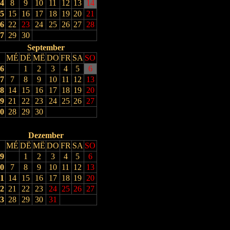
4
8
9
10
11
12
13
14
5
15
16
17
18
19
20
21
6
22
23
24
25
26
27
28
7
29
30
September
MÉ
DË
MË
DO
FR
SA
SO
6
1
2
3
4
5
6
7
7
8
9
10
11
12
13
8
14
15
16
17
18
19
20
9
21
22
23
24
25
26
27
0
28
29
30
Dezember
MÉ
DË
MË
DO
FR
SA
SO
9
1
2
3
4
5
6
0
7
8
9
10
11
12
13
1
14
15
16
17
18
19
20
2
21
22
23
24
25
26
27
3
28
29
30
31