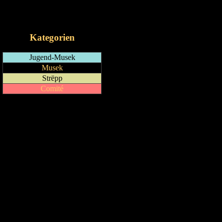
RSS-Feed
iCalendar-Feed
Kategorien
Jugend-Musek
Musek
Strëpp
Comité