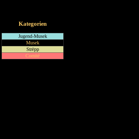
RSS-Feed
iCalendar-Feed
Kategorien
Jugend-Musek
Musek
Strëpp
Comité