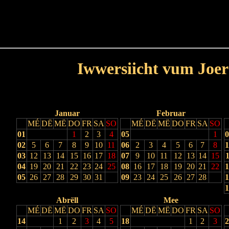
Haut
Dëss Woch
Dëse Mount
Dëst
Umellen
Iwwersiicht vum Joer
Lescht Joer
Nächst Joer
Januar
Februar
MÉ
DË
MË
DO
FR
SA
SO
MÉ
DË
MË
DO
FR
SA
SO
01
1
2
3
4
05
1
0
02
5
6
7
8
9
10
11
06
2
3
4
5
6
7
8
1
03
12
13
14
15
16
17
18
07
9
10
11
12
13
14
15
1
04
19
20
21
22
23
24
25
08
16
17
18
19
20
21
22
1
05
26
27
28
29
30
31
09
23
24
25
26
27
28
1
1
Abrëll
Mee
MÉ
DË
MË
DO
FR
SA
SO
MÉ
DË
MË
DO
FR
SA
SO
14
1
2
3
4
5
18
1
2
3
2