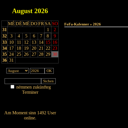
August
2026
MÉ
DË
MË
DO
FR
SA
SO
FoFa-Kalenner » 2026
31
1
2
32
3
4
5
6
7
8
9
33
10
11
12
13
14
15
16
34
17
18
19
20
21
22
23
35
24
25
26
27
28
29
30
36
31
nëmmen zukünfteg
Terminer
Am Détail sichen
Nei agedroen
Am Moment sinn 1492 User
online.
Wien ass online?