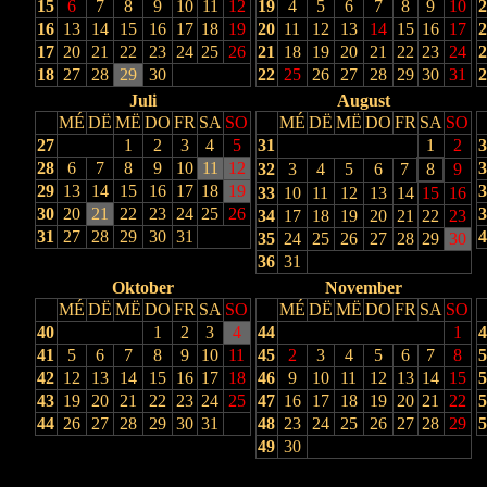
15
6
7
8
9
10
11
12
19
4
5
6
7
8
9
10
2
16
13
14
15
16
17
18
19
20
11
12
13
14
15
16
17
2
17
20
21
22
23
24
25
26
21
18
19
20
21
22
23
24
2
18
27
28
29
30
22
25
26
27
28
29
30
31
2
Juli
August
MÉ
DË
MË
DO
FR
SA
SO
MÉ
DË
MË
DO
FR
SA
SO
27
1
2
3
4
5
31
1
2
3
28
6
7
8
9
10
11
12
3
32
3
4
5
6
7
8
9
29
13
14
15
16
17
18
19
3
33
10
11
12
13
14
15
16
30
20
21
22
23
24
25
26
3
34
17
18
19
20
21
22
23
31
27
28
29
30
31
4
35
24
25
26
27
28
29
30
36
31
Oktober
November
MÉ
DË
MË
DO
FR
SA
SO
MÉ
DË
MË
DO
FR
SA
SO
40
1
2
3
4
44
1
4
41
5
6
7
8
9
10
11
45
2
3
4
5
6
7
8
5
42
12
13
14
15
16
17
18
46
9
10
11
12
13
14
15
5
43
19
20
21
22
23
24
25
47
16
17
18
19
20
21
22
5
44
26
27
28
29
30
31
48
23
24
25
26
27
28
29
5
49
30