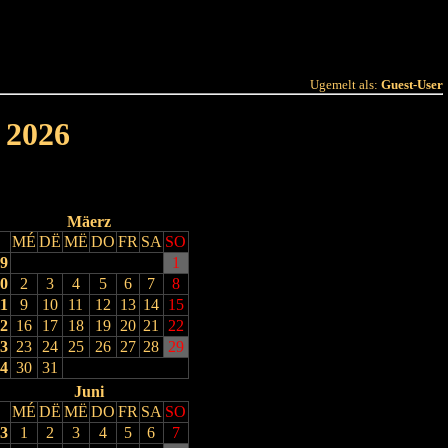
 Joer
Terminlëscht
Ugemelt als:
Guest-User
 2026
Mäerz
MÉ
DË
MË
DO
FR
SA
SO
9
1
0
2
3
4
5
6
7
8
1
9
10
11
12
13
14
15
2
16
17
18
19
20
21
22
3
23
24
25
26
27
28
29
4
30
31
Juni
MÉ
DË
MË
DO
FR
SA
SO
3
1
2
3
4
5
6
7