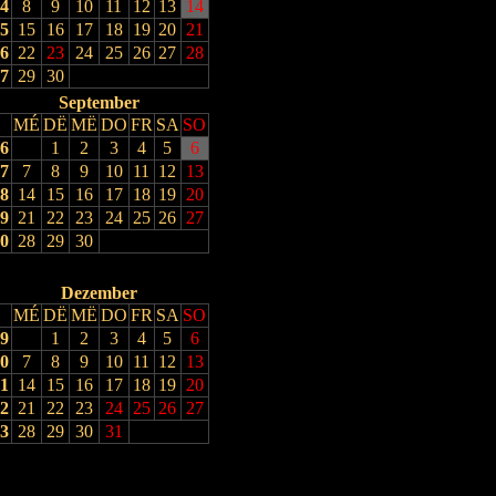
4
8
9
10
11
12
13
14
5
15
16
17
18
19
20
21
6
22
23
24
25
26
27
28
7
29
30
September
MÉ
DË
MË
DO
FR
SA
SO
6
1
2
3
4
5
6
7
7
8
9
10
11
12
13
8
14
15
16
17
18
19
20
9
21
22
23
24
25
26
27
0
28
29
30
Dezember
MÉ
DË
MË
DO
FR
SA
SO
9
1
2
3
4
5
6
0
7
8
9
10
11
12
13
1
14
15
16
17
18
19
20
2
21
22
23
24
25
26
27
3
28
29
30
31