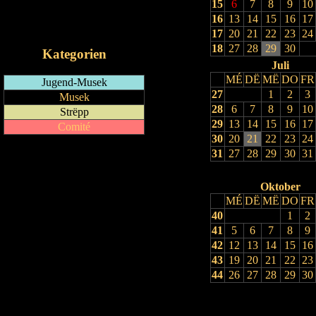
15
6
7
8
9
10
RSS-Feed
16
13
14
15
16
17
iCalendar-Feed
17
20
21
22
23
24
18
27
28
29
30
Kategorien
Juli
MÉ
DË
MË
DO
FR
Jugend-Musek
27
1
2
3
Musek
28
6
7
8
9
10
Strëpp
29
13
14
15
16
17
Comité
30
20
21
22
23
24
31
27
28
29
30
31
Oktober
MÉ
DË
MË
DO
FR
40
1
2
41
5
6
7
8
9
42
12
13
14
15
16
43
19
20
21
22
23
44
26
27
28
29
30