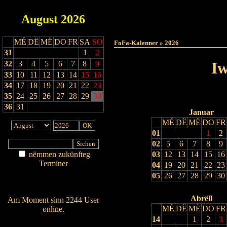
August
2026
Haut
MÉ
DË
MË
DO
FR
SA
SO
FoFa-Kalenner » 2026
31
1
2
Iw
32
3
4
5
6
7
8
9
33
10
11
12
13
14
15
16
34
17
18
19
20
21
22
23
35
24
25
26
27
28
29
30
36
31
Januar
MÉ
DË
MË
DO
FR
01
1
2
02
5
6
7
8
9
nëmmen zukünfteg
03
12
13
14
15
16
Terminer
04
19
20
21
22
23
Am Détail sichen
05
26
27
28
29
30
Nei agedroen
Abrëll
Am Moment sinn 2244 User
MÉ
DË
MË
DO
FR
online.
14
1
2
3
Wien ass online?