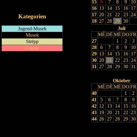
15
6
7
8
9
10
iCalendar-Feed
16
13
14
15
16
17
17
20
21
22
23
24
Kategorien
18
27
28
29
30
Juli
Jugend-Musek
MÉ
DË
MË
DO
FR
Musek
27
1
2
3
Strëpp
28
6
7
8
9
10
Comité
29
13
14
15
16
17
30
20
21
22
23
24
31
27
28
29
30
31
Oktober
MÉ
DË
MË
DO
FR
40
1
2
41
5
6
7
8
9
42
12
13
14
15
16
43
19
20
21
22
23
44
26
27
28
29
30