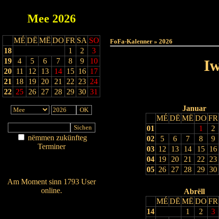
Mee
2026
Haut
MÉ
DË
MË
DO
FR
SA
SO
FoFa-Kalenner » 2026
18
1
2
3
19
4
5
6
7
8
9
10
Iw
20
11
12
13
14
15
16
17
21
18
19
20
21
22
23
24
22
25
26
27
28
29
30
31
Januar
MÉ
DË
MË
DO
FR
01
1
2
nëmmen zukünfteg
02
5
6
7
8
9
Terminer
03
12
13
14
15
16
Am Détail sichen
04
19
20
21
22
23
Nei agedroen
05
26
27
28
29
30
Am Moment sinn 1793 User
online.
Abrëll
MÉ
DË
MË
DO
FR
Wien ass online?
14
1
2
3
RSS-Feed