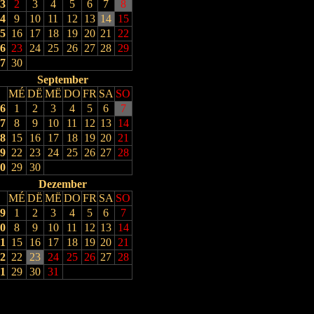
3
2
3
4
5
6
7
8
4
9
10
11
12
13
14
15
5
16
17
18
19
20
21
22
6
23
24
25
26
27
28
29
7
30
September
MÉ
DË
MË
DO
FR
SA
SO
6
1
2
3
4
5
6
7
7
8
9
10
11
12
13
14
8
15
16
17
18
19
20
21
9
22
23
24
25
26
27
28
0
29
30
Dezember
MÉ
DË
MË
DO
FR
SA
SO
9
1
2
3
4
5
6
7
0
8
9
10
11
12
13
14
1
15
16
17
18
19
20
21
2
22
23
24
25
26
27
28
1
29
30
31