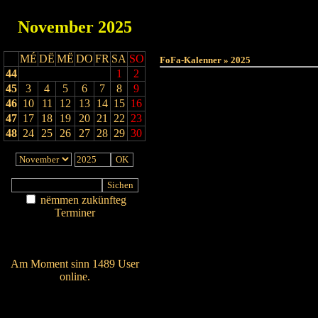
November
2025
MÉ
DË
MË
DO
FR
SA
SO
FoFa-Kalenner » 2025
44
1
2
45
3
4
5
6
7
8
9
46
10
11
12
13
14
15
16
47
17
18
19
20
21
22
23
48
24
25
26
27
28
29
30
nëmmen zukünfteg
Terminer
Am Détail sichen
Nei agedroen
Am Moment sinn 1489 User
online.
Wien ass online?
RSS-Feed