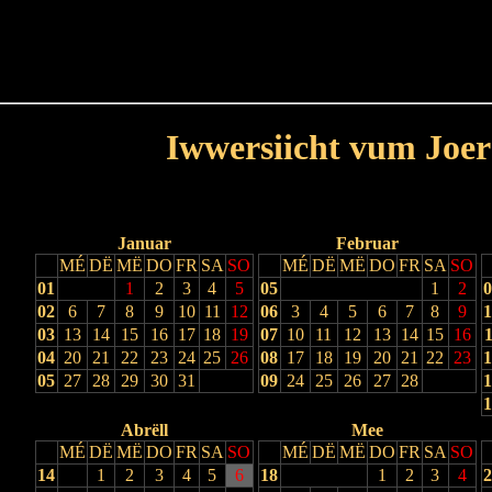
Haut
Dëss Woch
Dëse Mount
Dëst
Umellen
Iwwersiicht vum Joer
Lescht Joer
Nächst Joer
Januar
Februar
MÉ
DË
MË
DO
FR
SA
SO
MÉ
DË
MË
DO
FR
SA
SO
01
1
2
3
4
5
05
1
2
0
02
6
7
8
9
10
11
12
06
3
4
5
6
7
8
9
1
03
13
14
15
16
17
18
19
07
10
11
12
13
14
15
16
1
04
20
21
22
23
24
25
26
08
17
18
19
20
21
22
23
1
05
27
28
29
30
31
09
24
25
26
27
28
1
1
Abrëll
Mee
MÉ
DË
MË
DO
FR
SA
SO
MÉ
DË
MË
DO
FR
SA
SO
14
1
2
3
4
5
6
18
1
2
3
4
2