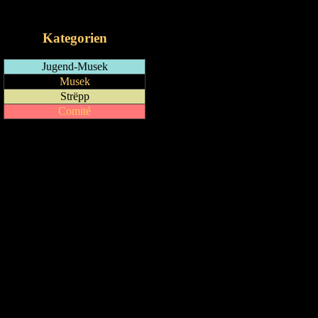
iCalendar-Feed
Kategorien
Jugend-Musek
Musek
Strëpp
Comité
Drock Preview