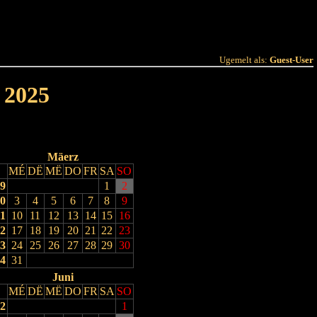
 Joer
Terminlëscht
Ugemelt als:
Guest-User
 2025
Mäerz
MÉ
DË
MË
DO
FR
SA
SO
9
1
2
0
3
4
5
6
7
8
9
1
10
11
12
13
14
15
16
2
17
18
19
20
21
22
23
3
24
25
26
27
28
29
30
4
31
Juni
MÉ
DË
MË
DO
FR
SA
SO
2
1