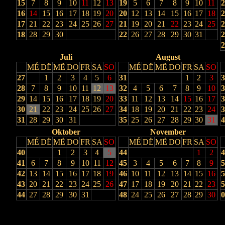
15
7
8
9
10
11
12
13
19
5
6
7
8
9
10
11
2
16
14
15
16
17
18
19
20
20
12
13
14
15
16
17
18
2
17
21
22
23
24
25
26
27
21
19
20
21
22
23
24
25
2
18
28
29
30
22
26
27
28
29
30
31
2
2
Juli
August
MÉ
DË
MË
DO
FR
SA
SO
MÉ
DË
MË
DO
FR
SA
SO
27
1
2
3
4
5
6
31
1
2
3
3
28
7
8
9
10
11
12
13
32
4
5
6
7
8
9
10
3
29
14
15
16
17
18
19
20
33
11
12
13
14
15
16
17
3
30
21
22
23
24
25
26
27
34
18
19
20
21
22
23
24
3
31
28
29
30
31
35
25
26
27
28
29
30
31
4
Oktober
November
MÉ
DË
MË
DO
FR
SA
SO
MÉ
DË
MË
DO
FR
SA
SO
40
1
2
3
4
5
44
1
2
4
41
6
7
8
9
10
11
12
45
3
4
5
6
7
8
9
5
42
13
14
15
16
17
18
19
46
10
11
12
13
14
15
16
5
43
20
21
22
23
24
25
26
47
17
18
19
20
21
22
23
5
44
27
28
29
30
31
48
24
25
26
27
28
29
30
0