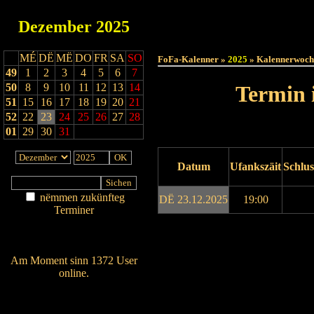
Dezember
2025
Haut
MÉ
DË
MË
DO
FR
SA
SO
FoFa-Kalenner »
2025
» Kalennerwoch
49
1
2
3
4
5
6
7
50
8
9
10
11
12
13
14
Termin 
51
15
16
17
18
19
20
21
52
22
23
24
25
26
27
28
01
29
30
31
Datum
Ufankszäit
Schlus
nëmmen zukünfteg
DË 23.12.2025
19:00
Terminer
Am Détail sichen
Drock ukucken
Nei agedroen
Am Moment sinn 1372 User
online.
Wien ass online?
RSS-Feed