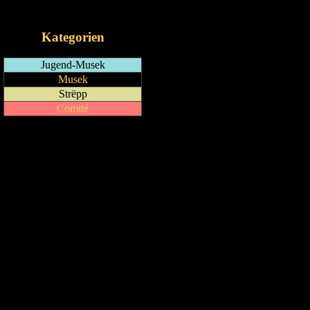
iCalendar-Feed
Kategorien
Jugend-Musek
Musek
Strëpp
Comité