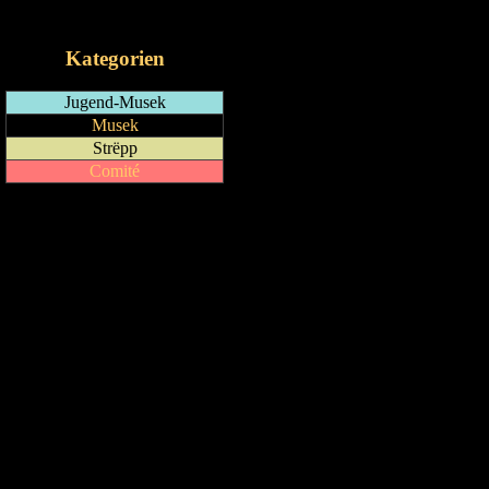
iCalendar-Feed
Kategorien
Jugend-Musek
Musek
Strëpp
Comité