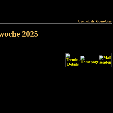
 Joer
Terminlëscht
Ugemelt als:
Guest-User
rwoche 2025