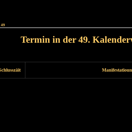
Haut
Dëss Woch
Dëse Mount
Dëst
Umellen
 49
Termin in der 49. Kalende
Lät Woch<
Nächst Woch
Schlusszäit
Manifestatioun
Läscht Woch
Nächst Woch