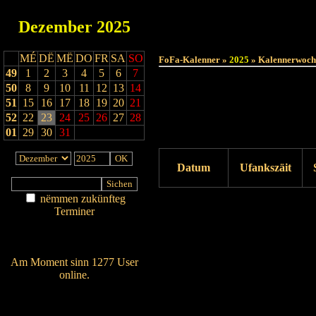
Dezember
2025
MÉ
DË
MË
DO
FR
SA
SO
FoFa-Kalenner »
2025
» Kalennerwoch
49
1
2
3
4
5
6
7
50
8
9
10
11
12
13
14
51
15
16
17
18
19
20
21
52
22
23
24
25
26
27
28
01
29
30
31
Datum
Ufankszäit
nëmmen zukünfteg
Drock ukucken
Terminer
Am Détail sichen
Nei agedroen
Am Moment sinn 1277 User
online.
Wien ass online?
RSS-Feed