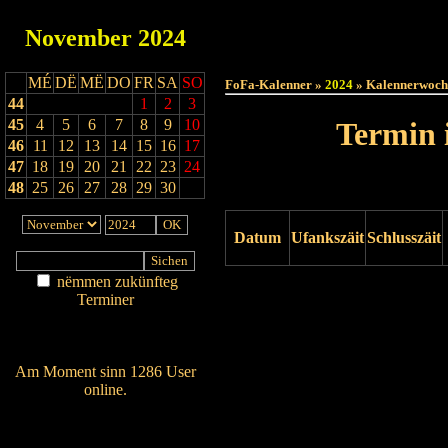
November
2024
Haut
MÉ
DË
MË
DO
FR
SA
SO
FoFa-Kalenner »
2024
» Kalennerwoch
44
1
2
3
45
4
5
6
7
8
9
10
Termin 
46
11
12
13
14
15
16
17
47
18
19
20
21
22
23
24
48
25
26
27
28
29
30
Datum
Ufankszäit
Schlusszäit
nëmmen zukünfteg
Drock ukucken
Terminer
Am Détail sichen
Nei agedroen
Am Moment sinn 1286 User
online.
Wien ass online?
RSS-Feed