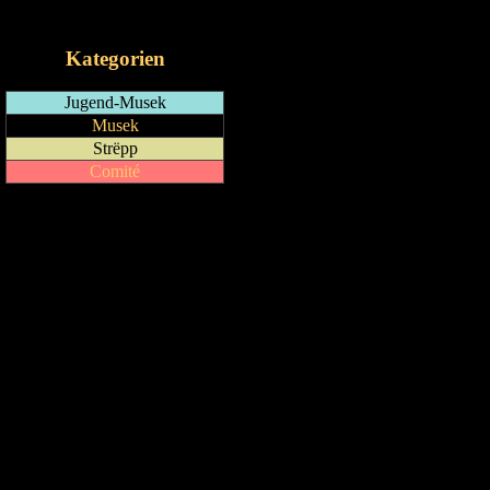
iCalendar-Feed
Kategorien
Jugend-Musek
Musek
Strëpp
Comité