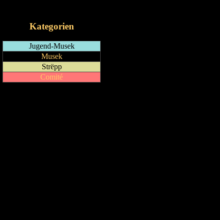
iCalendar-Feed
Kategorien
Jugend-Musek
Musek
Strëpp
Comité