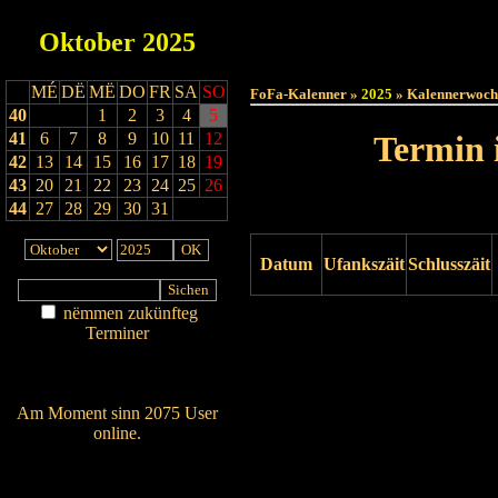
Oktober
2025
Haut
MÉ
DË
MË
DO
FR
SA
SO
FoFa-Kalenner »
2025
» Kalennerwoch
40
1
2
3
4
5
41
6
7
8
9
10
11
12
Termin 
42
13
14
15
16
17
18
19
43
20
21
22
23
24
25
26
44
27
28
29
30
31
Datum
Ufankszäit
Schlusszäit
nëmmen zukünfteg
Drock ukucken
Terminer
Am Détail sichen
Nei agedroen
Am Moment sinn 2075 User
online.
Wien ass online?
RSS-Feed