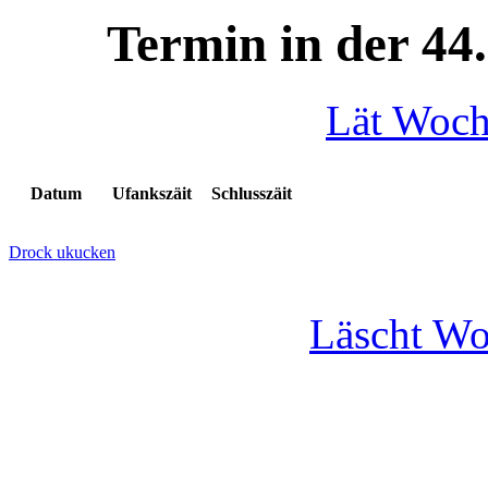
Termin in der 44
Lät Woc
Datum
Ufankszäit
Schlusszäit
Drock ukucken
Läscht W