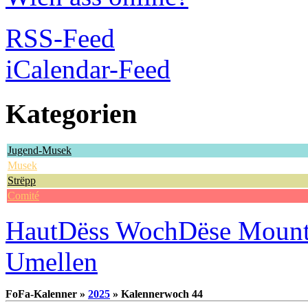
RSS-Feed
iCalendar-Feed
Kategorien
Jugend-Musek
Musek
Strëpp
Comité
Haut
Dëss Woch
Dëse Moun
Umellen
FoFa-Kalenner »
2025
» Kalennerwoch 44