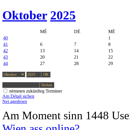
Oktober
2025
MÉ
DË
MË
40
1
41
6
7
8
42
13
14
15
43
20
21
22
44
27
28
29
nëmmen zukünfteg Terminer
Am Détail sichen
Nei agedroen
Am Moment sinn 1448 User
Wien ass online?