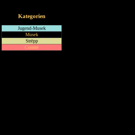
iCalendar-Feed
Kategorien
Jugend-Musek
Musek
Strëpp
Comité