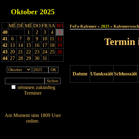
Oktober
2025
Haut
MÉ
DË
MË
DO
FR
SA
SO
FoFa-Kalenner »
2025
» Kalennerwoch
40
1
2
3
4
5
41
6
7
8
9
10
11
12
Termin 
42
13
14
15
16
17
18
19
43
20
21
22
23
24
25
26
44
27
28
29
30
31
Datum
Ufankszäit
Schlusszäit
nëmmen zukünfteg
Drock ukucken
Terminer
Am Détail sichen
Nei agedroen
Am Moment sinn 1809 User
online.
Wien ass online?
RSS-Feed