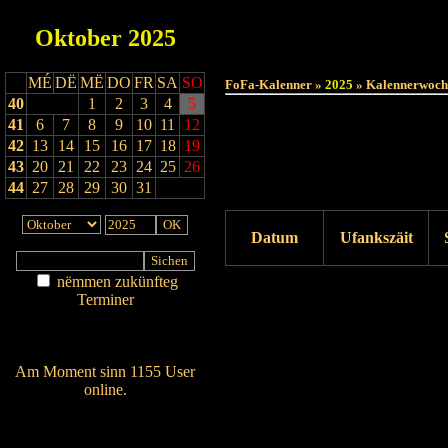
Oktober
2025
MÉ
DË
MË
DO
FR
SA
SO
FoFa-Kalenner »
2025
» Kalennerwoch
40
1
2
3
4
5
41
6
7
8
9
10
11
12
42
13
14
15
16
17
18
19
43
20
21
22
23
24
25
26
44
27
28
29
30
31
Datum
Ufankszäit
nëmmen zukünfteg
Drock ukucken
Terminer
Am Détail sichen
Nei agedroen
Am Moment sinn 1155 User
online.
Wien ass online?
RSS-Feed