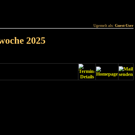
 Joer
Terminlëscht
Ugemelt als:
Guest-User
rwoche 2025