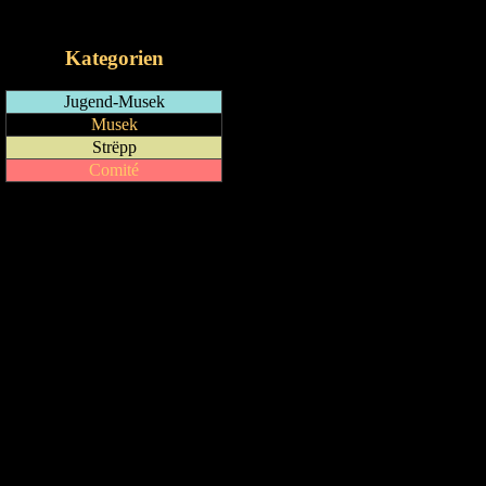
iCalendar-Feed
Kategorien
Jugend-Musek
Musek
Strëpp
Comité