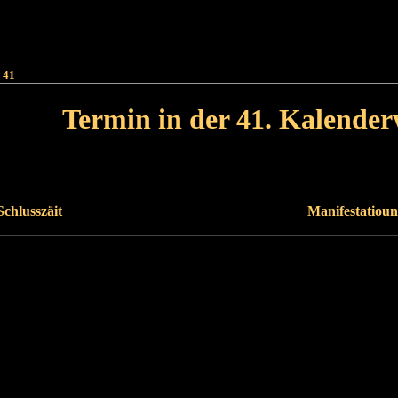
Haut
Dëss Woch
Dëse Mount
Dëst
Umellen
 41
Termin in der 41. Kalende
Lät Woch<
Nächst Woch
Schlusszäit
Manifestatioun
Läscht Woch
Nächst Woch