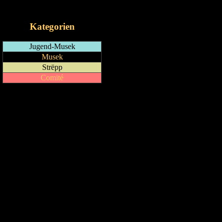
iCalendar-Feed
Kategorien
Jugend-Musek
Musek
Strëpp
Comité