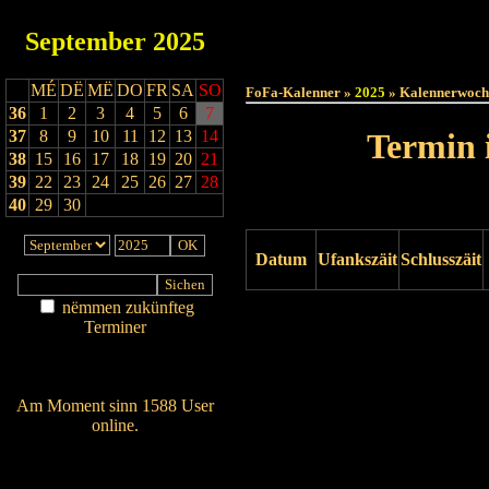
September
2025
Haut
MÉ
DË
MË
DO
FR
SA
SO
FoFa-Kalenner »
2025
» Kalennerwoch
36
1
2
3
4
5
6
7
37
8
9
10
11
12
13
14
Termin 
38
15
16
17
18
19
20
21
39
22
23
24
25
26
27
28
40
29
30
Datum
Ufankszäit
Schlusszäit
nëmmen zukünfteg
Drock ukucken
Terminer
Am Détail sichen
Nei agedroen
Am Moment sinn 1588 User
online.
Wien ass online?
RSS-Feed