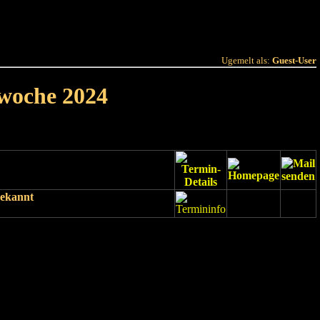
 Joer
Terminlëscht
Ugemelt als:
Guest-User
rwoche 2024
bekannt