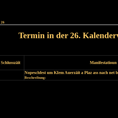
Haut
Dëss Woch
Dëse Mount
Dëst
Umellen
 26
Termin in der 26. Kalende
Lät Woch<
Nächst Woch
Schlusszäit
Manifestatioun
Nopeschfest um KIem Auerzäit a Plaz ass nach net 
Beschreibung:
Läscht Woch
Nächst Woch