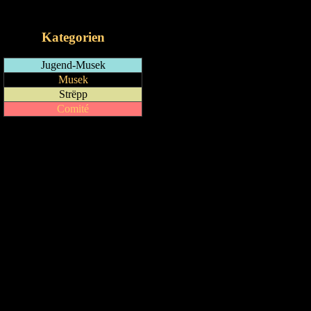
iCalendar-Feed
Kategorien
Jugend-Musek
Musek
Strëpp
Comité