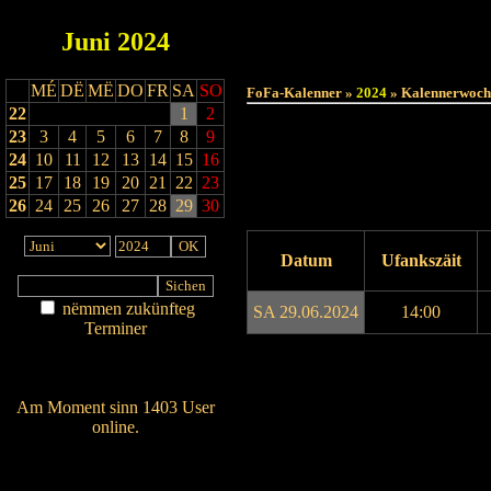
Juni
2024
MÉ
DË
MË
DO
FR
SA
SO
FoFa-Kalenner »
2024
» Kalennerwoch
22
1
2
23
3
4
5
6
7
8
9
24
10
11
12
13
14
15
16
25
17
18
19
20
21
22
23
26
24
25
26
27
28
29
30
Datum
Ufankszäit
nëmmen zukünfteg
SA 29.06.2024
14:00
Terminer
Am Détail sichen
Drock ukucken
Nei agedroen
Am Moment sinn 1403 User
online.
Wien ass online?
RSS-Feed