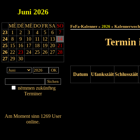
Juni
2026
Haut
MÉ
DË
MË
DO
FR
SA
SO
FoFa-Kalenner »
2026
» Kalennerwoch
23
1
2
3
4
5
6
7
24
8
9
10
11
12
13
14
Termin 
25
15
16
17
18
19
20
21
26
22
23
24
25
26
27
28
27
29
30
Datum
Ufankszäit
Schlusszäit
nëmmen zukünfteg
Drock ukucken
Terminer
Am Détail sichen
Nei agedroen
Am Moment sinn 1269 User
online.
Wien ass online?
RSS-Feed