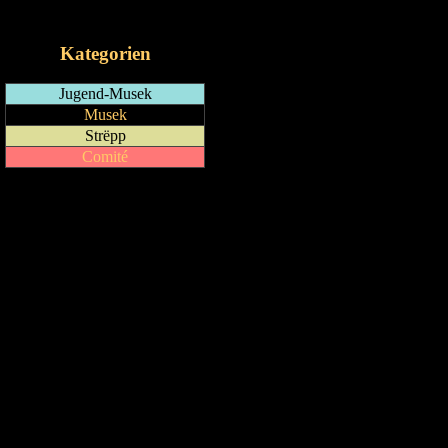
iCalendar-Feed
Kategorien
Jugend-Musek
Musek
Strëpp
Comité