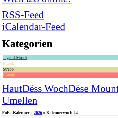
RSS-Feed
iCalendar-Feed
Kategorien
Jugend-Musek
Musek
Strëpp
Comité
Haut
Dëss Woch
Dëse Moun
Umellen
FoFa-Kalenner »
2026
» Kalennerwoch 24