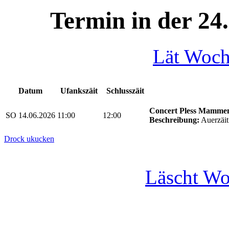
Termin in der 24
Lät Woc
Datum
Ufankszäit
Schlusszäit
Concert Pless Mamme
SO 14.06.2026
11:00
12:00
Beschreibung:
Auerzäit
Drock ukucken
Läscht W