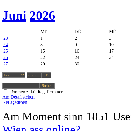
Juni
2026
MÉ
DË
MË
23
1
2
3
24
8
9
10
25
15
16
17
26
22
23
24
27
29
30
nëmmen zukünfteg Terminer
Am Détail sichen
Nei agedroen
Am Moment sinn 1851 User
Wien ass online?