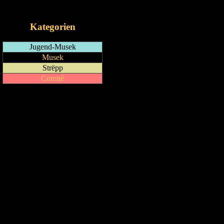
iCalendar-Feed
Kategorien
Jugend-Musek
Musek
Strëpp
Comité