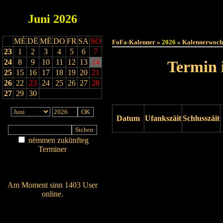
Juni
2026
Haut
MÉ
DË
MË
DO
FR
SA
SO
FoFa-Kalenner »
2026
» Kalennerwoch
23
1
2
3
4
5
6
7
24
8
9
10
11
12
13
14
Termin 
25
15
16
17
18
19
20
21
26
22
23
24
25
26
27
28
27
29
30
Datum
Ufankszäit
Schlusszäit
nëmmen zukünfteg
Drock ukucken
Terminer
Am Détail sichen
Nei agedroen
Am Moment sinn 1403 User
online.
Wien ass online?
RSS-Feed