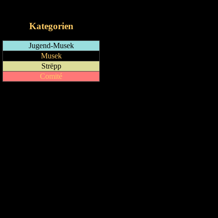
iCalendar-Feed
Kategorien
Jugend-Musek
Musek
Strëpp
Comité