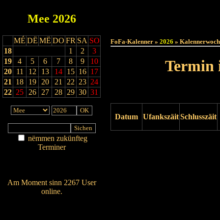
Mee
2026
Haut
MÉ
DË
MË
DO
FR
SA
SO
FoFa-Kalenner »
2026
» Kalennerwoch
18
1
2
3
19
4
5
6
7
8
9
10
Termin 
20
11
12
13
14
15
16
17
21
18
19
20
21
22
23
24
22
25
26
27
28
29
30
31
Datum
Ufankszäit
Schlusszäit
nëmmen zukünfteg
Drock ukucken
Terminer
Am Détail sichen
Nei agedroen
Am Moment sinn 2267 User
online.
Wien ass online?
RSS-Feed