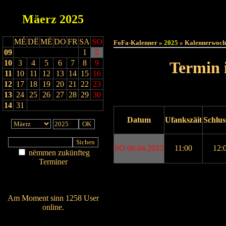
Mäerz
2025
Haut
MÉ
DË
MË
DO
FR
SA
SO
FoFa-Kalenner »
2025
» Kalennerwoch
09
1
2
10
3
4
5
6
7
8
9
Termin 
11
10
11
12
13
14
15
16
12
17
18
19
20
21
22
23
13
24
25
26
27
28
29
30
14
31
Datum
Ufankszäit
Schlus
SO 06.04.2025
11:00
12:
nëmmen zukünfteg
Terminer
Am Détail sichen
Drock ukucken
Nei agedroen
Am Moment sinn 1258 User
online.
Wien ass online?