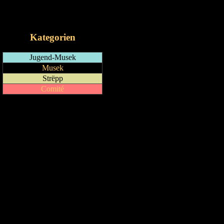
RSS-Feed
iCalendar-Feed
Kategorien
Jugend-Musek
Musek
Strëpp
Comité