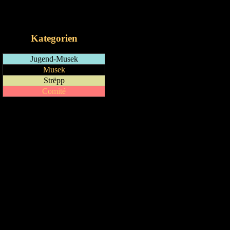
RSS-Feed
iCalendar-Feed
Kategorien
Jugend-Musek
Musek
Strëpp
Comité