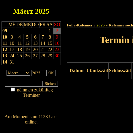
Mäerz
2025
Haut
MÉ
DË
MË
DO
FR
SA
SO
FoFa-Kalenner »
2025
» Kalennerwoch
09
1
2
10
3
4
5
6
7
8
9
Termin 
11
10
11
12
13
14
15
16
12
17
18
19
20
21
22
23
13
24
25
26
27
28
29
30
14
31
Datum
Ufankszäit
Schlusszäit
Drock ukucken
nëmmen zukünfteg
Terminer
Am Détail sichen
Nei agedroen
Am Moment sinn 1123 User
online.
Wien ass online?