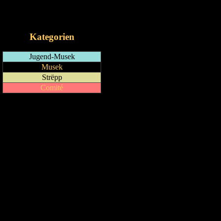
RSS-Feed
iCalendar-Feed
Kategorien
Jugend-Musek
Musek
Strëpp
Comité