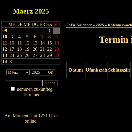
Mäerz
2025
Haut
MÉ
DË
MË
DO
FR
SA
SO
FoFa-Kalenner »
2025
» Kalennerwoch
09
1
2
10
3
4
5
6
7
8
9
Termin 
11
10
11
12
13
14
15
16
12
17
18
19
20
21
22
23
13
24
25
26
27
28
29
30
14
31
Datum
Ufankszäit
Schlusszäit
Drock ukucken
nëmmen zukünfteg
Terminer
Am Détail sichen
Nei agedroen
Am Moment sinn 1271 User
online.
Wien ass online?