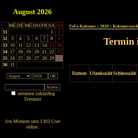
August
2026
Haut
MÉ
DË
MË
DO
FR
SA
SO
FoFa-Kalenner »
2026
» Kalennerwoch
31
1
2
32
3
4
5
6
7
8
9
Termin 
33
10
11
12
13
14
15
16
34
17
18
19
20
21
22
23
35
24
25
26
27
28
29
30
36
31
Datum
Ufankszäit
Schlusszäit
Drock ukucken
nëmmen zukünfteg
Terminer
Am Détail sichen
Nei agedroen
Am Moment sinn 1303 User
online.
Wien ass online?