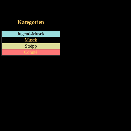
RSS-Feed
iCalendar-Feed
Kategorien
Jugend-Musek
Musek
Strëpp
Comité