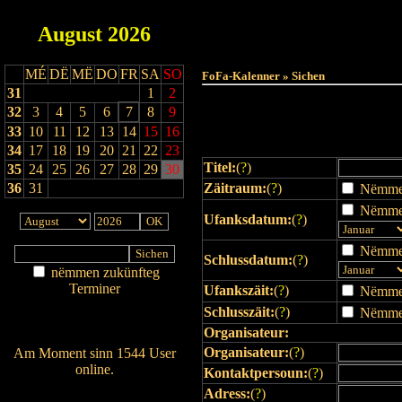
August
2026
Haut
MÉ
DË
MË
DO
FR
SA
SO
FoFa-Kalenner » Sichen
31
1
2
32
3
4
5
6
7
8
9
33
10
11
12
13
14
15
16
34
17
18
19
20
21
22
23
Titel:
(
?
)
35
24
25
26
27
28
29
30
36
31
Zäitraum:
(
?
)
Nëmmen 
Nëmmen
Ufanksdatum:
(
?
)
Nëmmen
Schlussdatum:
(
?
)
nëmmen zukünfteg
Terminer
Ufankszäit:
(
?
)
Nëmmen 
Am Détail sichen
Schlusszäit:
(
?
)
Nëmmen 
Nei agedroen
Organisateur:
Organisateur:
(
?
)
Am Moment sinn 1544 User
online.
Kontaktpersoun:
(
?
)
Wien ass online?
Adress:
(
?
)