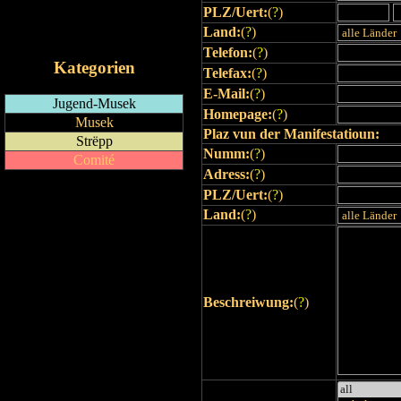
PLZ/Uert:
(
?
)
RSS-Feed
Land:
(
?
)
iCalendar-Feed
Telefon:
(
?
)
Kategorien
Telefax:
(
?
)
E-Mail:
(
?
)
Jugend-Musek
Homepage:
(
?
)
Musek
Plaz vun der Manifestatioun:
Strëpp
Numm:
(
?
)
Comité
Adress:
(
?
)
PLZ/Uert:
(
?
)
Land:
(
?
)
Beschreiwung:
(
?
)