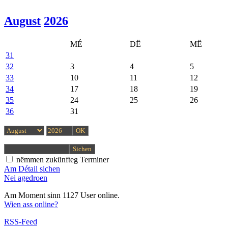
August
2026
MÉ
DË
MË
31
32
3
4
5
33
10
11
12
34
17
18
19
35
24
25
26
36
31
nëmmen zukünfteg Terminer
Am Détail sichen
Nei agedroen
Am Moment sinn 1127 User online.
Wien ass online?
RSS-Feed