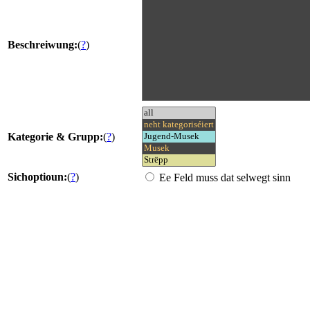
Beschreiwung:
(
?
)
Kategorie & Grupp:
(
?
)
Sichoptioun:
(
?
)
Ee Feld muss dat selwegt sinn