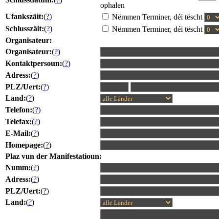
ophalen
Ufankszäit:
(
?
)
Nëmmen Terminer, déi tëscht
Schlusszäit:
(
?
)
Nëmmen Terminer, déi tëscht
Organisateur:
Organisateur:
(
?
)
Kontaktpersoun:
(
?
)
Adress:
(
?
)
PLZ/Uert:
(
?
)
Land:
(
?
)
Telefon:
(
?
)
Telefax:
(
?
)
E-Mail:
(
?
)
Homepage:
(
?
)
Plaz vun der Manifestatioun:
Numm:
(
?
)
Adress:
(
?
)
PLZ/Uert:
(
?
)
Land:
(
?
)