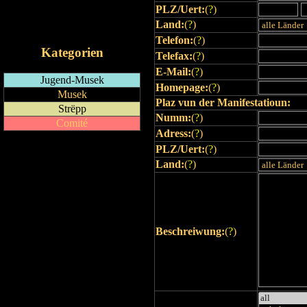
PLZ/Uert:
(
?
)
RSS-Feed
Land:
(
?
)
iCalendar-Feed
Telefon:
(
?
)
Kategorien
Telefax:
(
?
)
E-Mail:
(
?
)
Jugend-Musek
Homepage:
(
?
)
Musek
Plaz vun der Manifestatioun:
Strëpp
Numm:
(
?
)
Comité
Adress:
(
?
)
PLZ/Uert:
(
?
)
Land:
(
?
)
Beschreiwung:
(
?
)