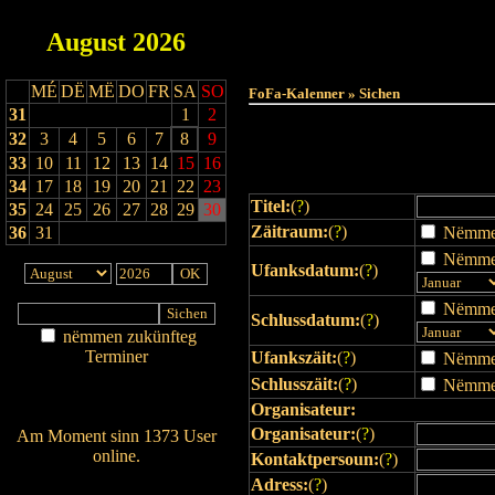
August
2026
Haut
MÉ
DË
MË
DO
FR
SA
SO
FoFa-Kalenner » Sichen
31
1
2
32
3
4
5
6
7
8
9
33
10
11
12
13
14
15
16
34
17
18
19
20
21
22
23
Titel:
(
?
)
35
24
25
26
27
28
29
30
Zäitraum:
(
?
)
36
31
Nëmmen 
Nëmmen
Ufanksdatum:
(
?
)
Nëmmen
Schlussdatum:
(
?
)
nëmmen zukünfteg
Terminer
Ufankszäit:
(
?
)
Nëmmen 
Am Détail sichen
Schlusszäit:
(
?
)
Nëmmen 
Nei agedroen
Organisateur:
Organisateur:
(
?
)
Am Moment sinn 1373 User
online.
Kontaktpersoun:
(
?
)
Wien ass online?
Adress:
(
?
)