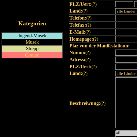
PLZ/Uert:
(
?
)
RSS-Feed
Land:
(
?
)
iCalendar-Feed
Telefon:
(
?
)
Kategorien
Telefax:
(
?
)
E-Mail:
(
?
)
Jugend-Musek
Homepage:
(
?
)
Musek
Plaz vun der Manifestatioun:
Strëpp
Numm:
(
?
)
Comité
Adress:
(
?
)
PLZ/Uert:
(
?
)
Land:
(
?
)
Beschreiwung:
(
?
)