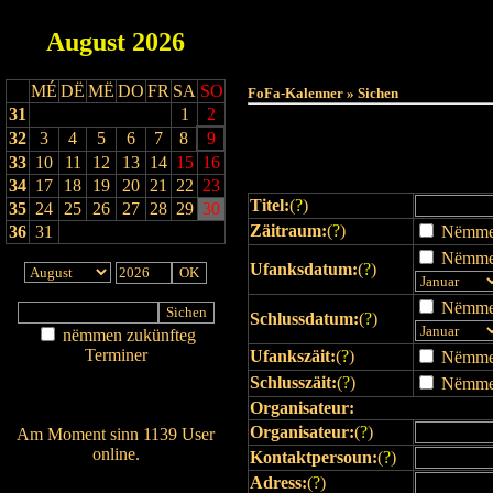
August
2026
Haut
MÉ
DË
MË
DO
FR
SA
SO
FoFa-Kalenner » Sichen
31
1
2
32
3
4
5
6
7
8
9
33
10
11
12
13
14
15
16
34
17
18
19
20
21
22
23
Titel:
(
?
)
35
24
25
26
27
28
29
30
Zäitraum:
(
?
)
36
31
Nëmmen 
Nëmmen
Ufanksdatum:
(
?
)
Nëmmen
Schlussdatum:
(
?
)
nëmmen zukünfteg
Terminer
Ufankszäit:
(
?
)
Nëmmen 
Am Détail sichen
Schlusszäit:
(
?
)
Nëmmen 
Nei agedroen
Organisateur:
Organisateur:
(
?
)
Am Moment sinn 1139 User
online.
Kontaktpersoun:
(
?
)
Wien ass online?
Adress:
(
?
)