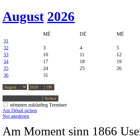
August
2026
MÉ
DË
MË
31
32
3
4
5
33
10
11
12
34
17
18
19
35
24
25
26
36
31
nëmmen zukünfteg Terminer
Am Détail sichen
Nei agedroen
Am Moment sinn 1866 User