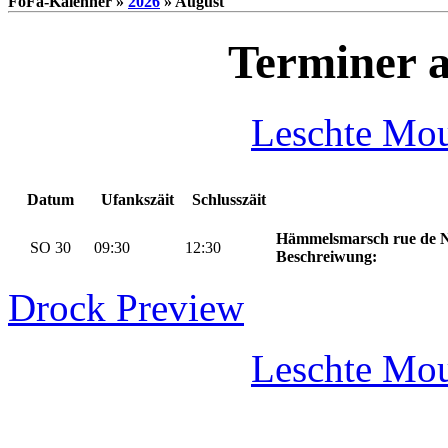
FoFa-Kalenner »
2026
» August
Terminer 
Leschte Mo
Datum
Ufankszäit
Schlusszäit
Hämmelsmarsch rue de N
SO 30
09:30
12:30
Beschreiwung:
Drock Preview
Leschte Mo