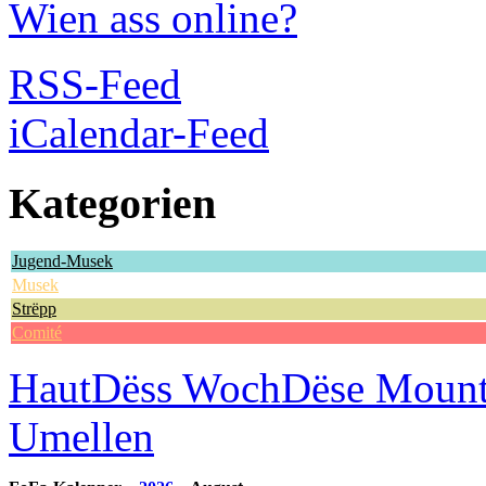
Wien ass online?
RSS-Feed
iCalendar-Feed
Kategorien
Jugend-Musek
Musek
Strëpp
Comité
Haut
Dëss Woch
Dëse Moun
Umellen