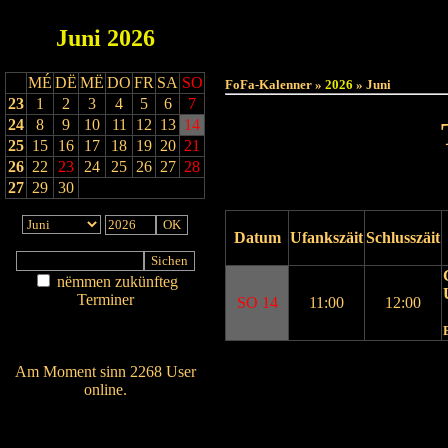
Juni
2026
Haut
MÉ
DË
MË
DO
FR
SA
SO
FoFa-Kalenner »
2026
» Juni
23
1
2
3
4
5
6
7
24
8
9
10
11
12
13
14
25
15
16
17
18
19
20
21
26
22
23
24
25
26
27
28
27
29
30
Datum
Ufankszäit
Schlusszäit
nëmmen zukünfteg
Terminer
SO 14
11:00
12:00
Am Détail sichen
Nei agedroen
Drock Preview
Am Moment sinn 2268 User
online.
Wien ass online?
RSS-Feed