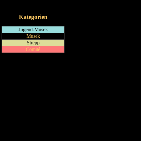
iCalendar-Feed
Kategorien
Jugend-Musek
Musek
Strëpp
Comité