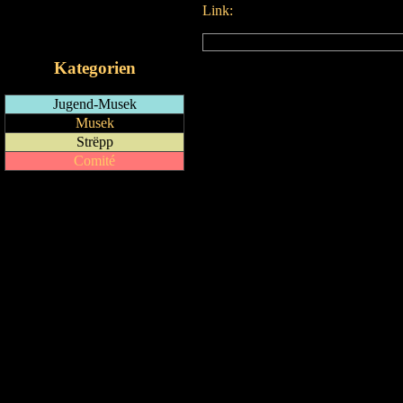
Link:
RSS-Feed
iCalendar-Feed
Kategorien
Jugend-Musek
Musek
Strëpp
Comité