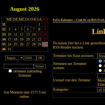
August
2026
Haut
MÉ
DË
MË
DO
FR
SA
SO
FoFa-Kalenner » Link fir an RSS-Feed 
31
1
2
32
3
4
5
6
7
8
9
Lin
33
10
11
12
13
14
15
16
34
17
18
19
20
21
22
23
Du kanns Der hei e Link generéier
35
24
25
26
27
28
29
30
RSS-Reader kucken.
36
31
Terminer bis Haut uweisen:
N
Nëmmen nei Terminer
J
weisen:
J
nëmmen zukünfteg
Terminer
Unzuel vun den Termine:
Maxi
Am Détail sichen
Zäit
Nei agedroen
Kategorie:
Am Moment sinn 1571 User
online.
Wien ass online?