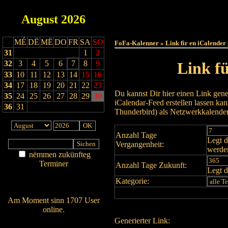
August
2026
Haut
MÉ
DË
MË
DO
FR
SA
SO
FoFa-Kalenner » Link fir en iCalender
31
1
2
32
3
4
5
6
7
8
9
Link f
33
10
11
12
13
14
15
16
34
17
18
19
20
21
22
23
Du kannst Dir hier einen Link gene
35
24
25
26
27
28
29
30
iCalendar-Feed erstellen lassen k
36
31
Thunderbird) als Netzwerkkalende
Anzahl Tage
Legt d
Vergangenheit:
werde
nëmmen zukünfteg
Terminer
Anzahl Tage Zukunft:
Legt d
Am Détail sichen
Kategorie:
Nei agedroen
Am Moment sinn 1707 User
online.
Generierter Link:
Wien ass online?