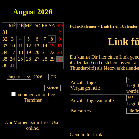
August
2026
Haut
MÉ
DË
MË
DO
FR
SA
SO
FoFa-Kalenner » Link fir en iCalender
31
1
2
Link f
32
3
4
5
6
7
8
9
33
10
11
12
13
14
15
16
34
17
18
19
20
21
22
23
Du kannst Dir hier einen Link gene
35
24
25
26
27
28
29
30
iCalendar-Feed erstellen lassen k
36
31
Thunderbird) als Netzwerkkalende
Anzahl Tage
Legt d
Vergangenheit:
werde
nëmmen zukünfteg
Terminer
Anzahl Tage Zukunft:
Legt d
Am Détail sichen
Kategorie:
Nei agedroen
Am Moment sinn 1501 User
online.
Generierter Link:
Wien ass online?