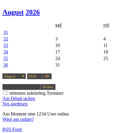
August
2026
MÉ
DË
31
32
3
4
33
10
11
34
17
18
35
24
25
36
31
nëmmen zukünfteg Terminer
Am Détail sichen
Nei agedroen
Am Moment sinn 1234 User online.
Wien ass online?
RSS-Feed