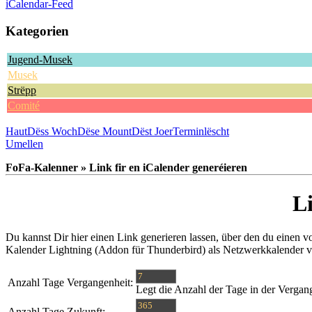
iCalendar-Feed
Kategorien
Jugend-Musek
Musek
Strëpp
Comité
Haut
Dëss Woch
Dëse Mount
Dëst Joer
Terminlëscht
Umellen
FoFa-Kalenner » Link fir en iCalender generéieren
L
Du kannst Dir hier einen Link generieren lassen, über den du einen 
Kalender Lightning (Addon für Thunderbird) als Netzwerkkalender 
Anzahl Tage Vergangenheit:
Legt die Anzahl der Tage in der Vergan
Anzahl Tage Zukunft: