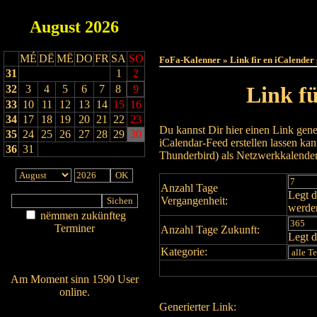
August
2026
Haut
MÉ
DË
MË
DO
FR
SA
SO
FoFa-Kalenner » Link fir en iCalender
31
1
2
Link f
32
3
4
5
6
7
8
9
33
10
11
12
13
14
15
16
34
17
18
19
20
21
22
23
Du kannst Dir hier einen Link gene
35
24
25
26
27
28
29
30
iCalendar-Feed erstellen lassen k
36
31
Thunderbird) als Netzwerkkalende
Anzahl Tage
Legt d
Vergangenheit:
werde
nëmmen zukünfteg
Terminer
Anzahl Tage Zukunft:
Legt d
Am Détail sichen
Kategorie:
Nei agedroen
Am Moment sinn 1590 User
online.
Generierter Link:
Wien ass online?