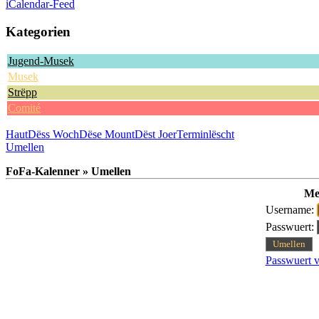
iCalendar-Feed
Kategorien
Jugend-Musek
Musek
Strëpp
Comité
Haut
Dëss Woch
Dëse Mount
Dëst Joer
Terminlëscht
Umellen
FoFa-Kalenner » Umellen
Me
Username:
Passwuert:
Passwuert v