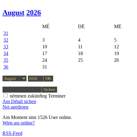
August
2026
MÉ
DË
MË
31
32
3
4
5
33
10
11
12
34
17
18
19
35
24
25
26
36
31
nëmmen zukünfteg Terminer
Am Détail sichen
Nei agedroen
Am Moment sinn 1526 User online.
Wien ass online?
RSS-Feed