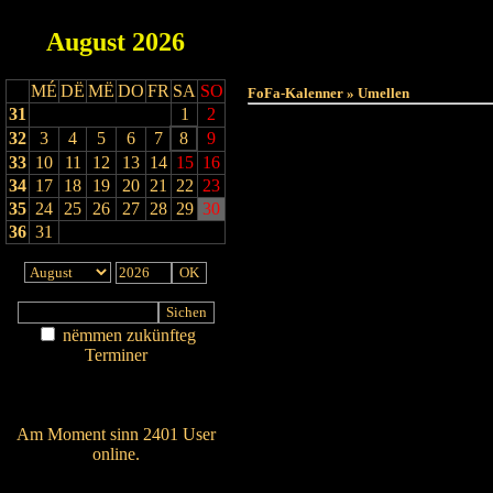
August
2026
Haut
MÉ
DË
MË
DO
FR
SA
SO
FoFa-Kalenner » Umellen
31
1
2
32
3
4
5
6
7
8
9
33
10
11
12
13
14
15
16
34
17
18
19
20
21
22
23
35
24
25
26
27
28
29
30
36
31
nëmmen zukünfteg
Terminer
Am Détail sichen
Nei agedroen
Am Moment sinn 2401 User
online.
Wien ass online?