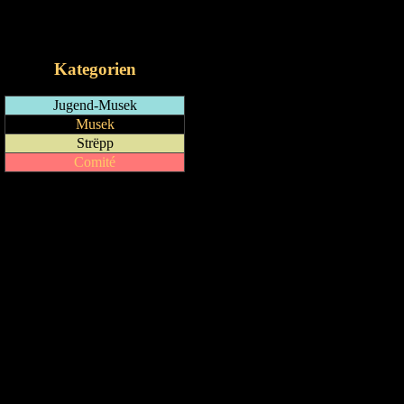
RSS-Feed
iCalendar-Feed
Kategorien
Jugend-Musek
Musek
Strëpp
Comité