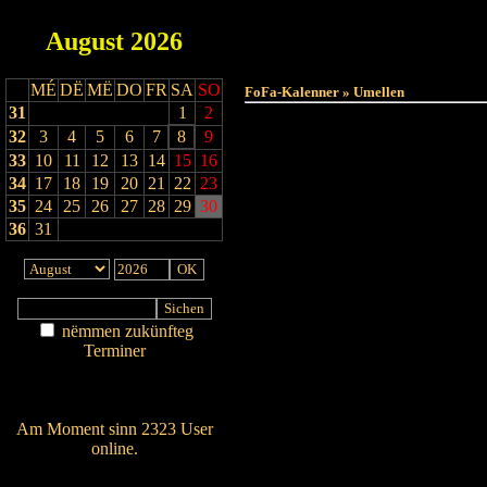
August
2026
Haut
MÉ
DË
MË
DO
FR
SA
SO
FoFa-Kalenner » Umellen
31
1
2
32
3
4
5
6
7
8
9
33
10
11
12
13
14
15
16
34
17
18
19
20
21
22
23
35
24
25
26
27
28
29
30
36
31
nëmmen zukünfteg
Terminer
Am Détail sichen
Nei agedroen
Am Moment sinn 2323 User
online.
Wien ass online?