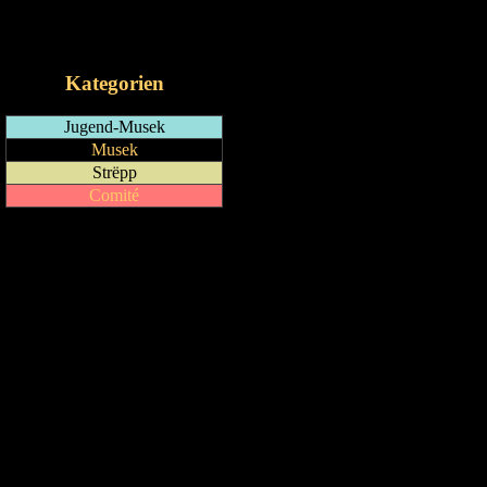
RSS-Feed
iCalendar-Feed
Kategorien
Jugend-Musek
Musek
Strëpp
Comité