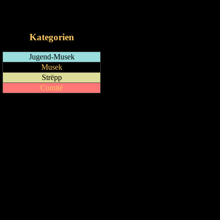
RSS-Feed
iCalendar-Feed
Kategorien
Jugend-Musek
Musek
Strëpp
Comité