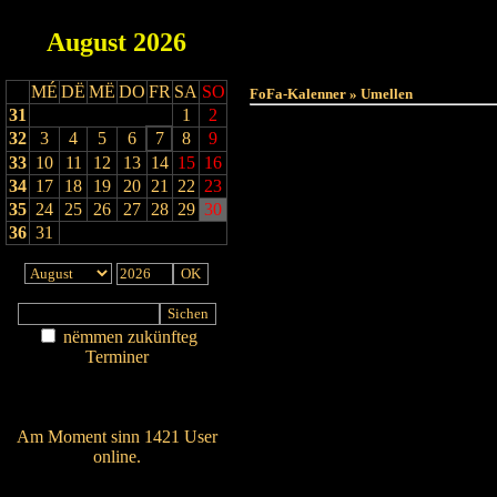
August
2026
Haut
MÉ
DË
MË
DO
FR
SA
SO
FoFa-Kalenner » Umellen
31
1
2
32
3
4
5
6
7
8
9
33
10
11
12
13
14
15
16
34
17
18
19
20
21
22
23
35
24
25
26
27
28
29
30
36
31
nëmmen zukünfteg
Terminer
Am Détail sichen
Nei agedroen
Am Moment sinn 1421 User
online.
Wien ass online?