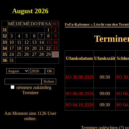
August
2026
Haut
MÉ
DË
MË
DO
FR
SA
SO
FoFa-Kalenner » Lëscht vun den Termi
31
1
2
32
3
4
5
6
7
8
9
Terminer
33
10
11
12
13
14
15
16
34
17
18
19
20
21
22
23
35
24
25
26
27
28
29
30
Ufanksdatum
Ufankszäit
Schlu
36
31
SO 30.08.2026
09:30
SO 30.
nëmmen zukünfteg
Terminer
SO 06.09.2026
09:00
SO 06.
Am Détail sichen
Nei agedroen
SO 04.10.2026
09:30
SO 04.
Am Moment sinn 1126 User
online.
Drock Preview
Wien ass online?
Terminer oplëschten (
?
) v