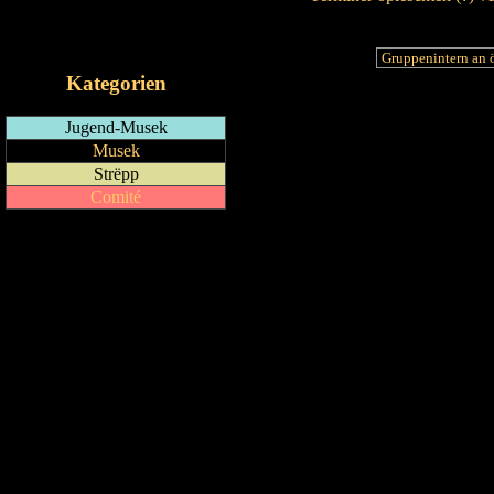
RSS-Feed
iCalendar-Feed
Kategorien
Jugend-Musek
Musek
Strëpp
Comité