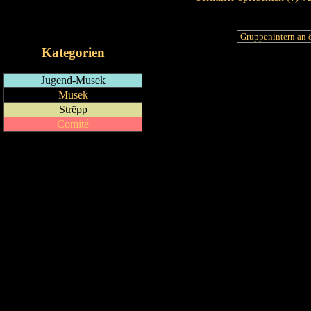
RSS-Feed
iCalendar-Feed
Kategorien
Jugend-Musek
Musek
Strëpp
Comité