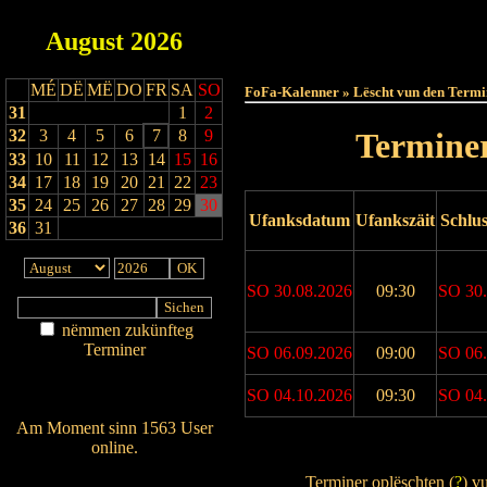
August
2026
Haut
MÉ
DË
MË
DO
FR
SA
SO
FoFa-Kalenner » Lëscht vun den Termi
31
1
2
32
3
4
5
6
7
8
9
Terminer
33
10
11
12
13
14
15
16
34
17
18
19
20
21
22
23
35
24
25
26
27
28
29
30
Ufanksdatum
Ufankszäit
Schlu
36
31
SO 30.08.2026
09:30
SO 30.
nëmmen zukünfteg
Terminer
SO 06.09.2026
09:00
SO 06.
Am Détail sichen
Nei agedroen
SO 04.10.2026
09:30
SO 04.
Am Moment sinn 1563 User
online.
Drock Preview
Wien ass online?
Terminer oplëschten (
?
) v