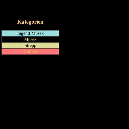
RSS-Feed
iCalendar-Feed
Kategorien
Jugend-Musek
Musek
Strëpp
Comité