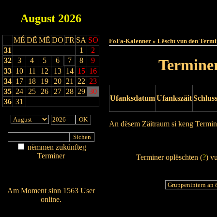
August
2026
Haut
MÉ
DË
MË
DO
FR
SA
SO
FoFa-Kalenner » Lëscht vun den Termi
31
1
2
32
3
4
5
6
7
8
9
Terminer
33
10
11
12
13
14
15
16
34
17
18
19
20
21
22
23
35
24
25
26
27
28
29
30
Ufanksdatum
Ufankszäit
Schlus
36
31
An dësem Zäitraum si keng Termin
Drock Preview
nëmmen zukünfteg
Terminer
Terminer oplëschten (
?
) v
Am Détail sichen
Nei agedroen
Am Moment sinn 1563 User
online.
Wien ass online?