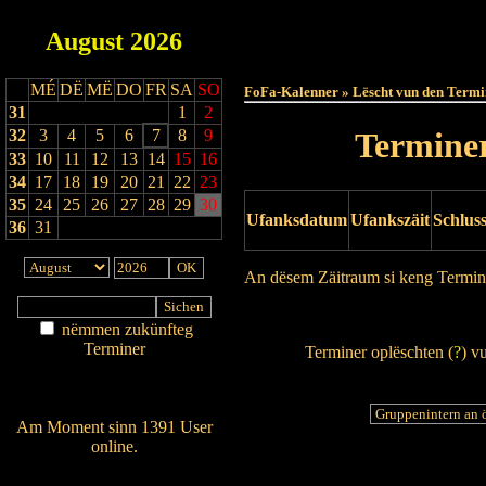
August
2026
Haut
MÉ
DË
MË
DO
FR
SA
SO
FoFa-Kalenner » Lëscht vun den Termi
31
1
2
32
3
4
5
6
7
8
9
Terminer
33
10
11
12
13
14
15
16
34
17
18
19
20
21
22
23
35
24
25
26
27
28
29
30
Ufanksdatum
Ufankszäit
Schlus
36
31
An dësem Zäitraum si keng Termin
Drock Preview
nëmmen zukünfteg
Terminer
Terminer oplëschten (
?
) v
Am Détail sichen
Nei agedroen
Am Moment sinn 1391 User
online.
Wien ass online?