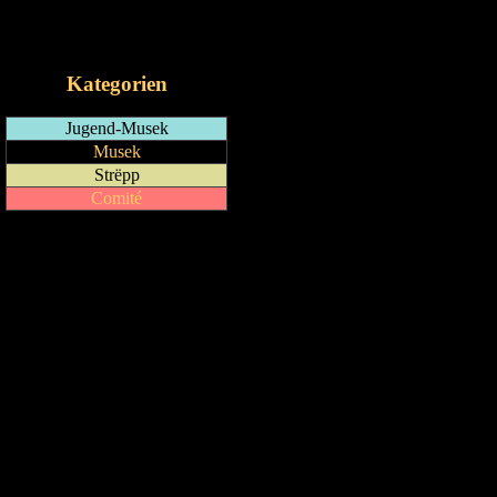
RSS-Feed
iCalendar-Feed
Kategorien
Jugend-Musek
Musek
Strëpp
Comité