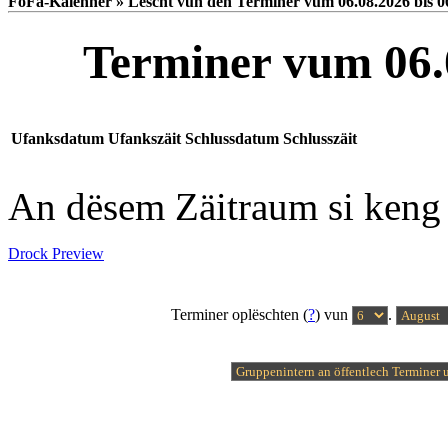
FoFa-Kalenner » Lëscht vun den Terminer vum 06.08.2026 bis 0
Terminer vum 06.0
Ufanksdatum
Ufankszäit
Schlussdatum
Schlusszäit
An dësem Zäitraum si keng
Drock Preview
Terminer oplëschten (
?
) vun
.