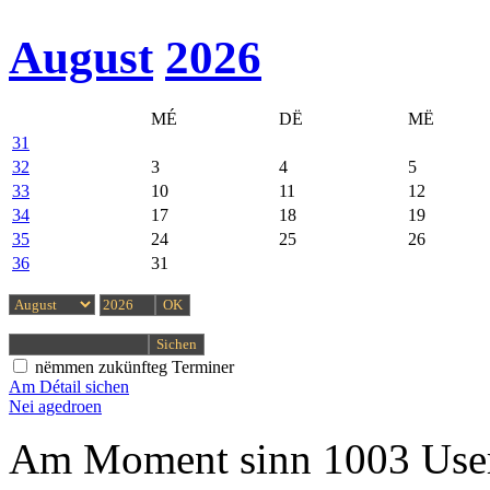
August
2026
MÉ
DË
MË
31
32
3
4
5
33
10
11
12
34
17
18
19
35
24
25
26
36
31
nëmmen zukünfteg Terminer
Am Détail sichen
Nei agedroen
Am Moment sinn 1003 User