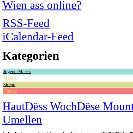
Wien ass online?
RSS-Feed
iCalendar-Feed
Kategorien
Jugend-Musek
Musek
Strëpp
Comité
Haut
Dëss Woch
Dëse Moun
Umellen