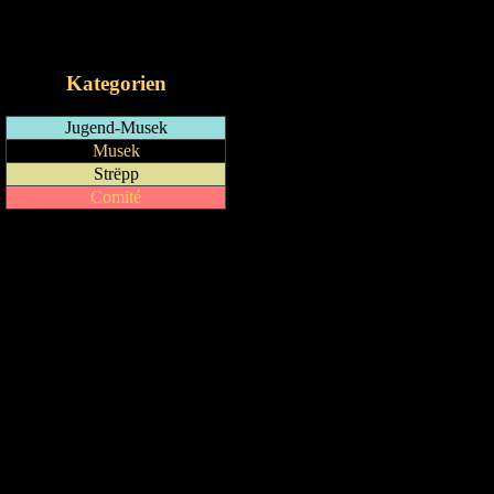
RSS-Feed
iCalendar-Feed
Kategorien
Jugend-Musek
Musek
Strëpp
Comité