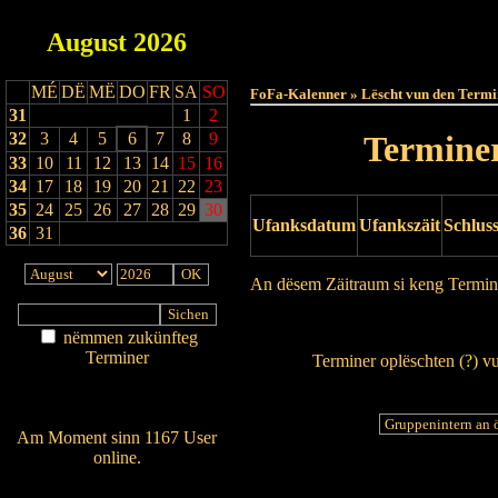
August
2026
Haut
MÉ
DË
MË
DO
FR
SA
SO
FoFa-Kalenner » Lëscht vun den Termi
31
1
2
32
3
4
5
6
7
8
9
Terminer
33
10
11
12
13
14
15
16
34
17
18
19
20
21
22
23
35
24
25
26
27
28
29
30
Ufanksdatum
Ufankszäit
Schlus
36
31
An dësem Zäitraum si keng Termin
Drock Preview
nëmmen zukünfteg
Terminer
Terminer oplëschten (
?
) v
Am Détail sichen
Nei agedroen
Am Moment sinn 1167 User
online.
Wien ass online?