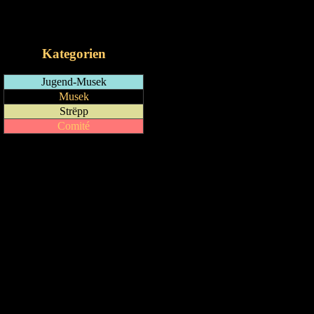
RSS-Feed
iCalendar-Feed
Kategorien
Jugend-Musek
Musek
Strëpp
Comité