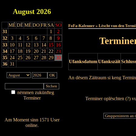
August
2026
Haut
MÉ
DË
MË
DO
FR
SA
SO
FoFa-Kalenner » Lëscht vun den Termi
31
1
2
Terminer
32
3
4
5
6
7
8
9
33
10
11
12
13
14
15
16
34
17
18
19
20
21
22
23
35
24
25
26
27
28
29
30
Ufanksdatum
Ufankszäit
Schlus
36
31
An dësem Zäitraum si keng Termin
Drock Preview
nëmmen zukünfteg
Terminer
Terminer oplëschten (
?
) v
Am Détail sichen
Nei agedroen
Am Moment sinn 1571 User
online.
Wien ass online?