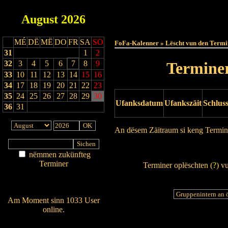
August
2026
Haut
MÉ
DË
MË
DO
FR
SA
SO
FoFa-Kalenner » Lëscht vun den Termi
31
1
2
32
3
4
5
6
7
8
9
Terminer
33
10
11
12
13
14
15
16
34
17
18
19
20
21
22
23
35
24
25
26
27
28
29
30
Ufanksdatum
Ufankszäit
Schlus
36
31
An dësem Zäitraum si keng Termin
Drock Preview
nëmmen zukünfteg
Terminer
Terminer oplëschten (
?
) v
Am Détail sichen
Nei agedroen
Am Moment sinn 1033 User
online.
Wien ass online?