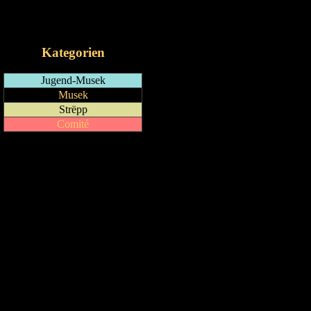
RSS-Feed
iCalendar-Feed
Kategorien
Jugend-Musek
Musek
Strëpp
Comité