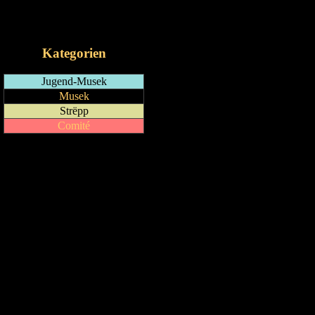
RSS-Feed
iCalendar-Feed
Kategorien
Jugend-Musek
Musek
Strëpp
Comité