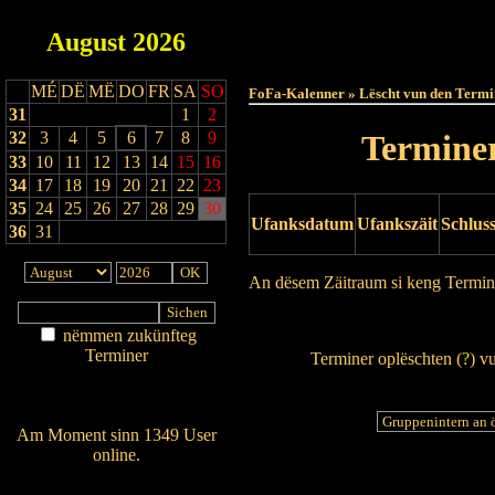
August
2026
Haut
MÉ
DË
MË
DO
FR
SA
SO
FoFa-Kalenner » Lëscht vun den Termi
31
1
2
32
3
4
5
6
7
8
9
Terminer
33
10
11
12
13
14
15
16
34
17
18
19
20
21
22
23
35
24
25
26
27
28
29
30
Ufanksdatum
Ufankszäit
Schlus
36
31
An dësem Zäitraum si keng Termin
Drock Preview
nëmmen zukünfteg
Terminer
Terminer oplëschten (
?
) v
Am Détail sichen
Nei agedroen
Am Moment sinn 1349 User
online.
Wien ass online?